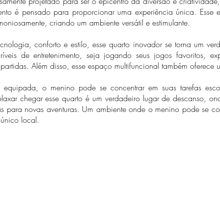
amente projetado para ser o epicentro da diversão e criatividade
ento é pensado para proporcionar uma experiência única. Esse e
niosamente, criando um ambiente versátil e estimulante.
ologia, conforto e estilo, esse quarto inovador se torna um ver
íveis de entretenimento, seja jogando seus jogos favoritos, ex
rtidas. Além disso, esse espaço multifuncional também oferece um
quipada, o menino pode se concentrar em suas tarefas escola
xar chegar esse quarto é um verdadeiro lugar de descanso, on
as para novas aventuras. Um ambiente onde o menino pode se cone
único local.