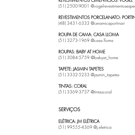
REVESTIMENTOS CIMENTÍCIOS: VOGEL
(51) 2500-9001 @vogelrevestimentosespec
REVESTIMENTOS PORCELANATO: PORTIN
(48) 3431-6333 @ceramicaportinari
ROUPA DE CAMA: CASA LLOMA
(51) 3273-1969 @casa.lloma
ROUPAS: BABY AT HOME
(51) 3084-5759 @babyat_home
TAPETE: JASMIN TAPETES
(51) 3332-5233 @jasmin_tapetes
TINTAS: CORAL
(51) 3369-3737 @tintascoral
SERVIÇOS
ELÉTRICA: JM ELÉTRICA
(51) 99555-4369 @j.eletrica