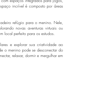
, com espaços integrados para jogos,
spaço incrível é composto por áreas
dadeiro refúgio para o menino. Nele,
plorando novas aventuras virtuais ou
 local perfeito para os estudos.
res e explorar sua criatividade ao
de o menino pode se desconectar do
ctar, relaxar, dormir e mergulhar em