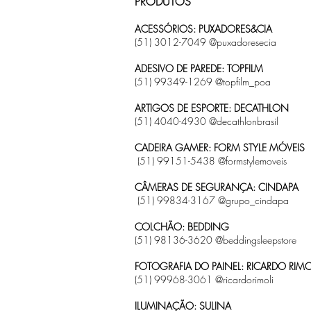
PRODUTOS
ACESSÓRIOS: PUXADORES&CIA
(51) 3012-7049 @puxadoresecia
ADESIVO DE PAREDE: TOPFILM
(51) 99349-1269 @topfilm_poa
ARTIGOS DE ESPORTE: DECATHLON
(51) 4040-4930 @decathlonbrasil
CADEIRA GAMER: FORM STYLE MÓVEIS
(51) 99151-5438 @formstylemoveis
CÂMERAS DE SEGURANÇA: CINDAPA
(51) 99834-3167 @grupo_cindapa
COLCHÃO: BEDDING
(51) 98136-3620 @beddingsleepstore
FOTOGRAFIA DO PAINEL: RICARDO RIMO
(51) 99968-3061 @ricardorimoli
ILUMINAÇÃO: SULINA