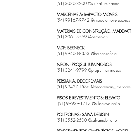
(51) 3030-8200 @sulinailuminacao
MARCENARIA: IMPACTO MÓVEIS
(54) 99167-9742 @impactomoveiscaxias
MATERIAIS DE CONSTRUÇÃO: MADEVAT
(51) 3061-3569 @centervatti
MDF: BERNECK
(51) 99400-8353 @berneckoficial
NEON: PROJSUL LUMINOSOS
(51) 3241-9799 @projsul_luminosos
PERSIANA: DECOREMAIS
(51) 99427-1586 @decoremais_interiores
PISOS E REVESTIMENTOS: ELEVATO
(51) 99939-1717 @stiloelevatonilo
POLTRONAS: SALVA DESIGN
(51) 3552-2500 @salvamobiliario