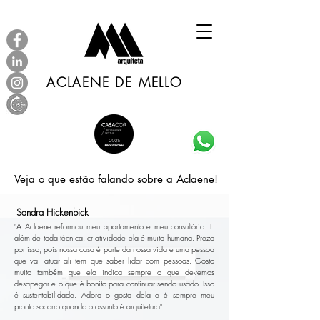
ACLAENE DE MELLO
Veja o que estão falando sobre a Aclaene!
Sandra Hickenbick
"A Aclaene reformou meu apartamento e meu consultório. E
além de toda técnica, criatividade ela é muito humana. Prezo
por isso, pois nossa casa é parte da nossa vida e uma pessoa
que vai atuar ali tem que saber lidar com pessoas. Gosto
muito também que ela indica sempre o que devemos
desapegar e o que é bonito para continuar sendo usado. Isso
é sustentabilidade. Adoro o gosto dela e é sempre meu
pronto socorro quando o assunto é arquitetura"